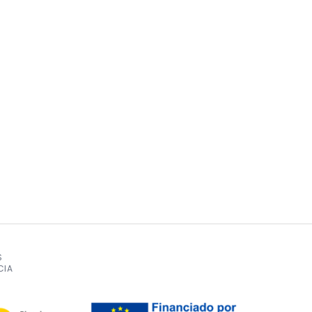
S
CIA